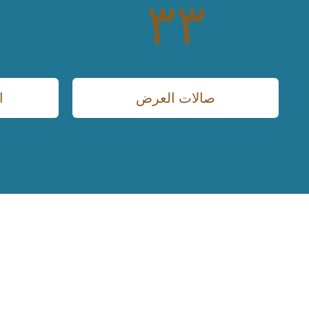
٣٣
صالات العرض
ا