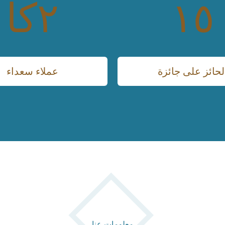
١٥
٢
کا
لحائز على جائزة
عملاء سعداء
معلومات عنا