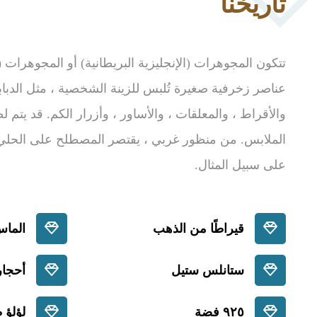
تاريخنا
تتكون المجوهرات (الإنجليزية البريطانية) أو المجوهرات (ا
عناصر زخرفية صغيرة تُلبس للزينة الشخصية ، مثل الدبابيس
والأقراط ، والمعلقات ، والأساور ، وأزرار الكم. قد يتم
الملابس. من منظور غربي ، يقتصر المصطلح على الحلي ال
على سبيل المثال.
قيراطًا من الذهب
الماس
ستانلس ستيل
أحجار
٩٢٥ فضة
لؤلؤ 