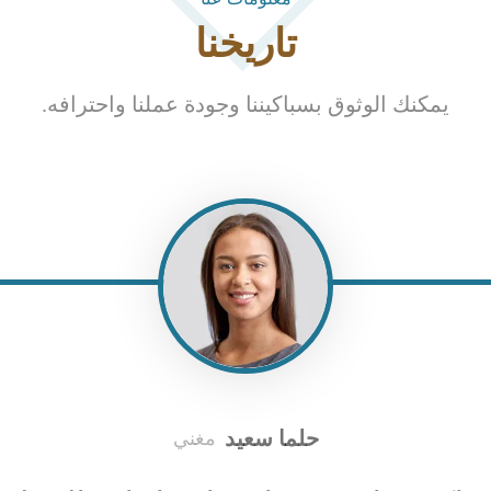
تاريخنا
يمكنك الوثوق بسباكيننا وجودة عملنا واحترافه.
حلما سعید
مغني