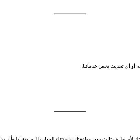
 أو أي تحديث يخص خدماتنا.
تك لأي طرف ثالث دون موافقتك، باستثناء الجهات الرسمية إذا طُلب ذلك